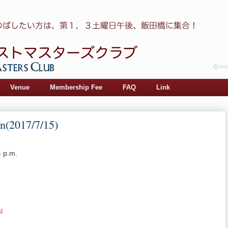
Venue
Membership Fee
FAQ
Link
n(2017/7/15)
4 p.m.
ml