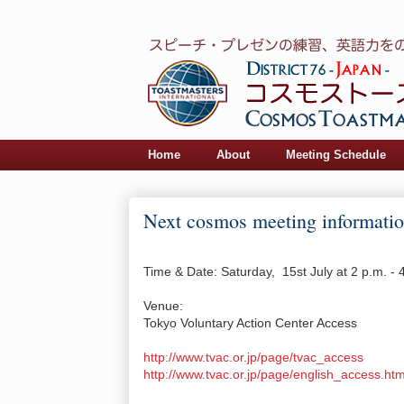
Home
About
Meeting Schedule
Next cosmos meeting informatio
Time & Date: Saturday, 15st July at 2 p.m. - 
Venue:
Tokyo Voluntary Action Center Access
http://www.tvac.or.jp/page/tvac_access
http://www.tvac.or.jp/page/english_access.ht