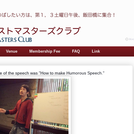
Venue
Membership Fee
FAQ
Link
tle of the speech was "How to make Humorous Speech."