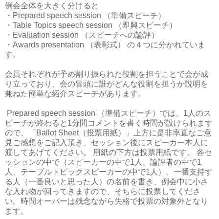
例会全体を大きく分けると
・Prepared speech session （準備スピーチ）
・Table Topics speech session （即興スピーチ）
・Evaluation session （スピーチへの論評）
・Awards presentation （表彰式） の４つに分かれていま
す。
会員それぞれが予め割り振られた役割を担うことで会が成
り立っており、会の冒頭に誰がどんな役割を担うか説明を
兼ねた簡単な紹介スピーチがあります。
Prepared speech session （準備スピーチ）では、1人のス
ピーチが終わると1分間コメントを書く時間が設けられます
ので、「Ballot Sheet（投票用紙）」上方に是非率直なご意
見ご感想をご記入頂き、セッション後にスピーカー本人に
渡してあげてください。 用紙の下方は投票用紙です。 各セ
ッションの中で（スピーカーの中で1人、論評者の中で1
人、テーブルトピックスピーカーの中で1人）、一番支持す
る人（一番良いと思った人）の名前を書き、例会中に小さ
な入れ物が回ってきますので、そちらに投票してくださ
い。時間オーバーは残念ながら失格で投票の対象外となり
ます。