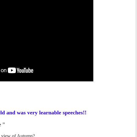
d and was very learnable speeches!!
”
e
e view of Autumn?