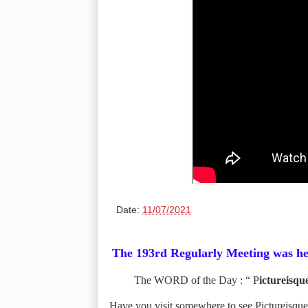
Date:
11/07/2021
The 193rd Regularly Meeting was hel
Th
e WORD of the Day : “ P
ictureisqu
Have you visit somewhere to see Pictureisqu