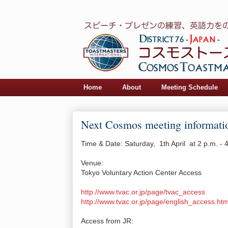
Home
About
Meeting Schedule
Next Cosmos meeting informatio
Time & Date: Saturday, 1th April at 2 p.m. - 
Venue:
Tokyo Voluntary Action Center Access
http://www.tvac.or.jp/page/tvac_access
http://www.tvac.or.jp/page/english_access.ht
Access from JR: