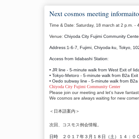
Next cosmos meeting informaito
Time & Date: Saturday, 18 march at 2 p.m. - 
Venue:
Chiyoda City Fujimi Community Cente
Address:1-6-7, Fujimi, Chiyoda-ku, Tokyo, 1
Access from Iidabashi Station:
• JR line - 5-minute walk from West Exit of Iid
• Tokyo-Metoro - 5-minute walk from B2a Exit 
• Oedo subway line - 5-minute walk from B2a E
Chiyoda City Fujimi Community Center
Please join our meeting and let’s have fantast
We cosmos are always waiting for new comer
＜日本語案内＞
次回、コスモス例会情報。
日時 ２０１７年３月１８日（土）１４：０