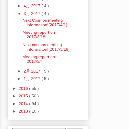
►
4月 2017
( 4 )
▼
3月 2017
( 4 )
Next Cosmos meeting
information!(2017/4/1)
Meeting report on
2017/3/18
Next cosmos meeting
informaiton!(2017/3/18)
Meeting report on
2017/3/4
►
2月 2017
( 5 )
►
1月 2017
( 5 )
►
2016
( 55 )
►
2015
( 50 )
►
2014
( 94 )
►
2013
( 10 )