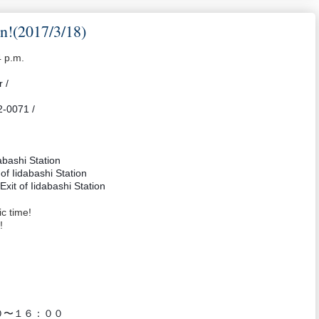
n!(2017/3/18)
4 p.m.
r /
02-0071 /
abashi Station
of Iidabashi Station
xit of Iidabashi Station
ic time!
!
０〜１６：００