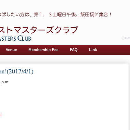
Venue
Membership Fee
FAQ
Link
n!(2017/4/1)
4 p.m.
ml